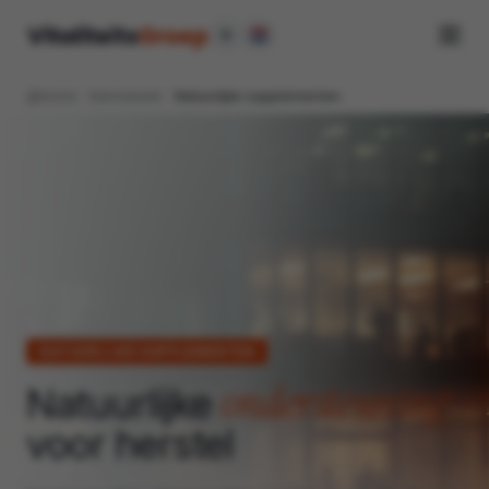
Home
Kennisbank
Natuurlijke supplementen
NATUURLIJKE SUPPLEMENTEN
ondersteuning
Natuurlijke
voor herstel