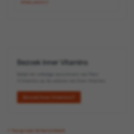
Bekijk pakket
Bezoek Inner Vitamins
Bekijk het volledige assortiment van Plant
O'Vitamins op de website van Inner Vitamins.
Bezoek Inner Vitamins
Terug naar de kennisbank