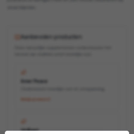
onze klanten.
Aanbevolen producten
Deze natuurlijke supplementen ondersteunen het
herstel van vitaliteit en/of innerlijke rust.
Inner Peace
Ondersteunt innerlijke rust en ontspanning.
Bekijk product
HrtBeet