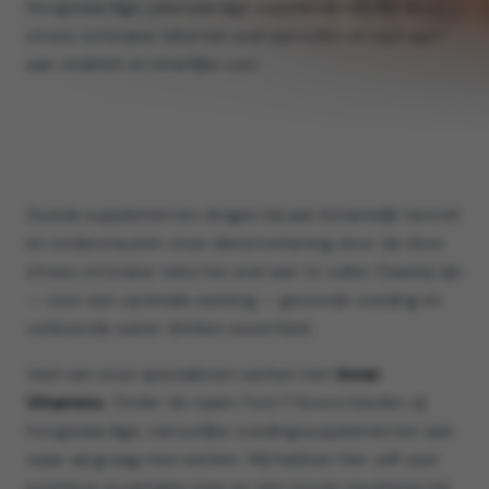
Hoogwaardige, plantaardige supplementen die door
stress ontstane tekorten snel aanvullen en bijdragen
aan vitaliteit en innerlijke rust.
Goede supplementen dragen bij aan lichamelijk herstel
en ondersteunen onze dienstverlening door de door
stress ontstane tekorten snel aan te vullen. Daarbij zijn
— voor een optimale werking — gezonde voeding en
voldoende water drinken essentieel.
Veel van onze specialisten werken met
Inner
Vitamins
. Onder de naam
Plant O'Vitamins
bieden zij
hoogwaardige, natuurlijke voedingssupplementen aan
waar wij graag mee werken. Wij hebben hier zelf zeer
positieve ervaringen mee en zien mooie resultaten bij