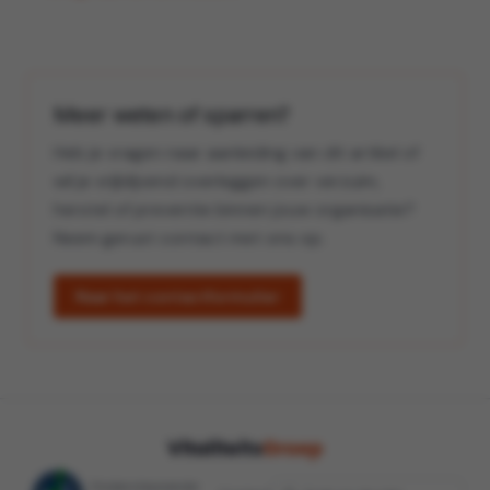
Meer weten of sparren?
Heb je vragen naar aanleiding van dit artikel of
wil je vrijblijvend overleggen over verzuim,
herstel of preventie binnen jouw organisatie?
Neem gerust contact met ons op.
Naar het contactformulier
Ondersteunende