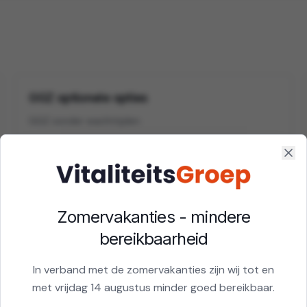
GGZ optionele opties
GGZ zonder wachttijden.
Brochure
Instapaanbod Coaching on the Floor — 4 dagen (PDF).
Zomervakanties - mindere
bereikbaarheid
In verband met de zomervakanties zijn wij tot en
met vrijdag 14 augustus minder goed bereikbaar.