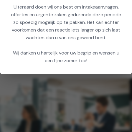
Uiteraard doen wij ons best om intakeaanvragen,
offertes en urgente zaken gedurende deze periode
zo spoedig mogelijk op te pakken. Het kan echter
voorkomen dat een reactie iets langer op zich laat
wachten dan u van ons gewend bent.
Wij danken u hartelijk voor uw begrip en wensen u
een fijne zomer toe!