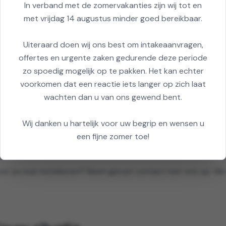
In verband met de zomervakanties zijn wij tot en
met vrijdag 14 augustus minder goed bereikbaar.
Patricia Ferdinandus
Gemma van
Steekelenburg
Rotterdam
·
11.9
km
Voorburg
·
18.7
km
Uiteraard doen wij ons best om intakeaanvragen,
LinkedIn
LinkedIn
offertes en urgente zaken gedurende deze periode
zo spoedig mogelijk op te pakken. Het kan echter
voorkomen dat een reactie iets langer op zich laat
wachten dan u van ons gewend bent.
ame vitaliteit
Wij danken u hartelijk voor uw begrip en wensen u
sch en gericht op blijvend resultaat. We kijken niet alleen naa
een fijne zomer toe!
e oorzaken en jouw totale belastbaarheid. Zo bouwen we sam
.
voor jou kan betekenen? Neem gerust contact met ons op. W