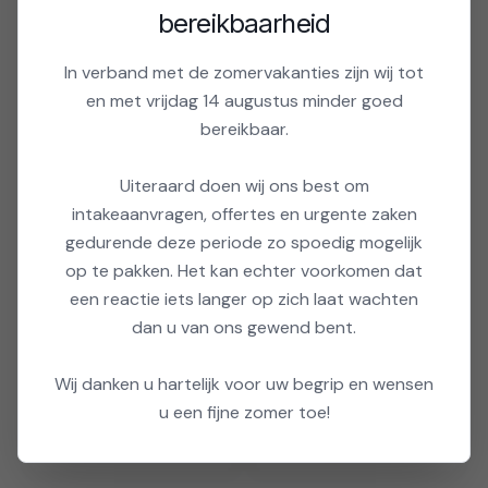
bereikbaarheid
In verband met de zomervakanties zijn wij tot
en met vrijdag 14 augustus minder goed
bereikbaar.
Edith Middendorp
Ron Meeldijk
Capelle aan den IJssel
·
Leiden
·
16.4
km
Uiteraard doen wij ons best om
12.6
km
LinkedIn
intakeaanvragen, offertes en urgente zaken
LinkedIn
gedurende deze periode zo spoedig mogelijk
op te pakken. Het kan echter voorkomen dat
een reactie iets langer op zich laat wachten
dan u van ons gewend bent.
Wij danken u hartelijk voor uw begrip en wensen
Patricia Ferdinandus
Gemma van
Steekelenburg
Rotterdam
·
17
km
u een fijne zomer toe!
Voorburg
·
19.3
km
LinkedIn
LinkedIn