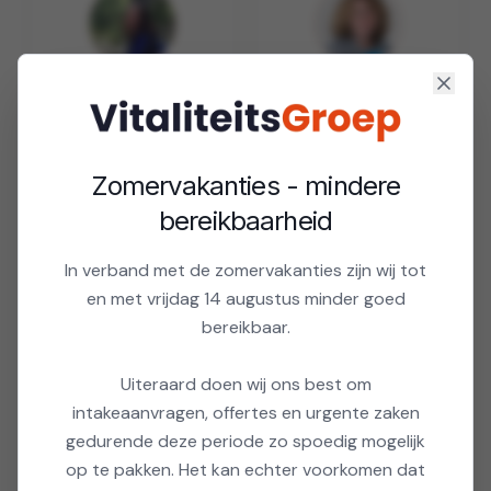
Willeke Lagerweij
Jeanette de Vries
Ede
·
9.2
km
Barneveld
·
13.2
km
LinkedIn
LinkedIn
Zomervakanties - mindere
bereikbaarheid
In verband met de zomervakanties zijn wij tot
en met vrijdag 14 augustus minder goed
Emilie van Suilichem
bereikbaar.
Zetten
·
15.4
km
LinkedIn
Uiteraard doen wij ons best om
intakeaanvragen, offertes en urgente zaken
gedurende deze periode zo spoedig mogelijk
Werken aan duurzame vitaliteit
op te pakken. Het kan echter voorkomen dat