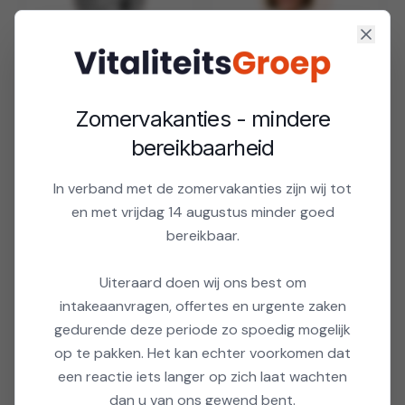
Tessa Muller
Meta Baartman
Den Hoorn
·
13.1
km
Den Helder
·
16
km
LinkedIn
LinkedIn
Zomervakanties - mindere
bereikbaarheid
In verband met de zomervakanties zijn wij tot
en met vrijdag 14 augustus minder goed
Betty Mollema
bereikbaar.
Den Helder
·
16
km
LinkedIn
Uiteraard doen wij ons best om
intakeaanvragen, offertes en urgente zaken
gedurende deze periode zo spoedig mogelijk
op te pakken. Het kan echter voorkomen dat
Werken aan duurzame vitaliteit
een reactie iets langer op zich laat wachten
Onze aanpak is persoonlijk, praktisch en gericht op
dan u van ons gewend bent.