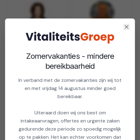
Linda Graafland
Petra Baveld
De Meern
·
11.1
km
Baarn
·
18
km
LinkedIn
LinkedIn
Zomervakanties - mindere
bereikbaarheid
In verband met de zomervakanties zijn wij tot
en met vrijdag 14 augustus minder goed
Tasha Visman
bereikbaar.
Soest
·
19.4
km
LinkedIn
Uiteraard doen wij ons best om
intakeaanvragen, offertes en urgente zaken
gedurende deze periode zo spoedig mogelijk
Werken aan duurzame vitaliteit
op te pakken. Het kan echter voorkomen dat