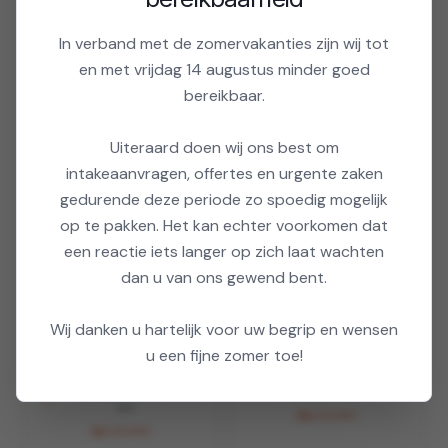
LinkedIn
LinkedIn
In verband met de zomervakanties zijn wij tot
en met vrijdag 14 augustus minder goed
bereikbaar.
Uiteraard doen wij ons best om
Ursi Hondtong
Antoinette Habraken
intakeaanvragen, offertes en urgente zaken
Leuth
·
33.1
km
's-Hertogenbosch
·
35.2
km
gedurende deze periode zo spoedig mogelijk
LinkedIn
LinkedIn
op te pakken. Het kan echter voorkomen dat
een reactie iets langer op zich laat wachten
dan u van ons gewend bent.
Wij danken u hartelijk voor uw begrip en wensen
u een fijne zomer toe!
Marcel Heijnes
Linda Graafland
's-Hertogenbosch
·
35.2
De Meern
·
38
km
km
LinkedIn
LinkedIn