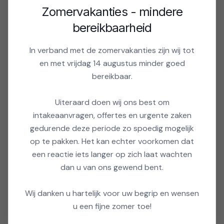
Zomervakanties - mindere
bereikbaarheid
Nita van Vliet
Mirjam van der Meij
Eindhoven
·
39.3
km
Eindhoven
·
39.3
km
LinkedIn
LinkedIn
In verband met de zomervakanties zijn wij tot
en met vrijdag 14 augustus minder goed
bereikbaar.
Uiteraard doen wij ons best om
intakeaanvragen, offertes en urgente zaken
Robbie de Jong
Wilma Hartman
gedurende deze periode zo spoedig mogelijk
Eindhoven
·
39.3
km
Eindhoven
·
39.3
km
op te pakken. Het kan echter voorkomen dat
LinkedIn
LinkedIn
een reactie iets langer op zich laat wachten
dan u van ons gewend bent.
Wij danken u hartelijk voor uw begrip en wensen
u een fijne zomer toe!