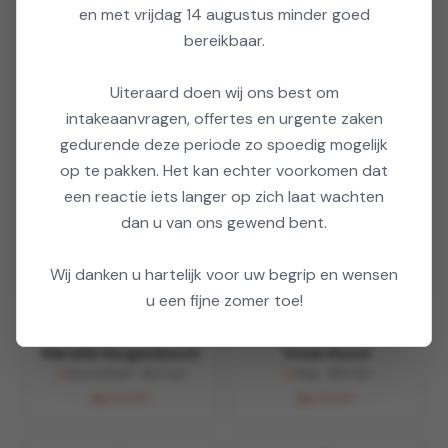
LinkedIn
LinkedIn
en met vrijdag 14 augustus minder goed
bereikbaar.
Uiteraard doen wij ons best om
intakeaanvragen, offertes en urgente zaken
gedurende deze periode zo spoedig mogelijk
Wilma Hartman
Heleen Schenk
op te pakken. Het kan echter voorkomen dat
Eindhoven
·
37.1
km
Mierlo
·
38.5
km
een reactie iets langer op zich laat wachten
LinkedIn
LinkedIn
dan u van ons gewend bent.
Wij danken u hartelijk voor uw begrip en wensen
u een fijne zomer toe!
Marielle Hoogenbosch
Vivian Kunst
Gorinchem
·
38.5
km
Velp
·
39.6
km
LinkedIn
LinkedIn