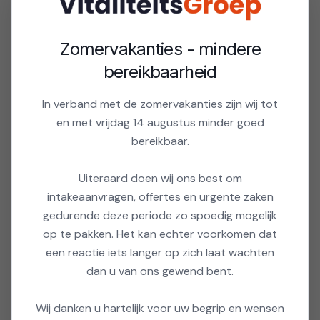
Zomervakanties - mindere
bereikbaarheid
Esther Nederhof
Ina Kloosterboer
Norg
·
2.8
km
Scheemda
·
35.6
km
In verband met de zomervakanties zijn wij tot
LinkedIn
LinkedIn
en met vrijdag 14 augustus minder goed
bereikbaar.
Werken aan duurzame vitaliteit
Uiteraard doen wij ons best om
intakeaanvragen, offertes en urgente zaken
Onze aanpak is persoonlijk, praktisch en gericht op
gedurende deze periode zo spoedig mogelijk
blijvend resultaat. We kijken niet alleen naar klachten,
op te pakken. Het kan echter voorkomen dat
maar juist naar de onderliggende oorzaken en jouw
een reactie iets langer op zich laat wachten
totale belastbaarheid. Zo bouwen we samen aan meer
dan u van ons gewend bent.
energie, veerkracht en regie.
Wij danken u hartelijk voor uw begrip en wensen
Wil je ontdekken wat coaching voor jou kan