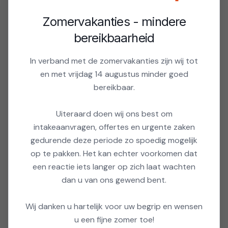
Zomervakanties - mindere
Nienke Nijmeijer
bereikbaarheid
Zwolle
·
10.7
km
LinkedIn
In verband met de zomervakanties zijn wij tot
en met vrijdag 14 augustus minder goed
bereikbaar.
Werken aan duurzame vitaliteit
Uiteraard doen wij ons best om
Onze aanpak is persoonlijk, praktisch en gericht op
intakeaanvragen, offertes en urgente zaken
blijvend resultaat. We kijken niet alleen naar klachten,
gedurende deze periode zo spoedig mogelijk
maar juist naar de onderliggende oorzaken en jouw
op te pakken. Het kan echter voorkomen dat
totale belastbaarheid. Zo bouwen we samen aan meer
een reactie iets langer op zich laat wachten
energie, veerkracht en regie.
dan u van ons gewend bent.
Wil je ontdekken wat coaching voor jou kan
Wij danken u hartelijk voor uw begrip en wensen
betekenen? Neem gerust contact met ons op. We
u een fijne zomer toe!
denken graag met je mee.