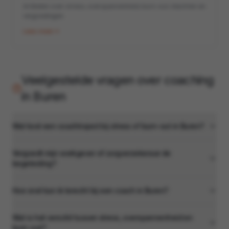
Artikelen over stress, overspannenheid, burn-out, klachten en
vergoedingen.
Lees meer
Veelgestelde vragen over coaching
in
Buren
Wat kost een coachtraject bij stress of burn-out in Buren?
Vergoedt mijn werkgever of zorgverzekeraar de
begeleiding?
Hoe snel kan ik terecht bij een coach in Buren?
Wat is het verschil tussen stress, overspannenheid en
burn-out?