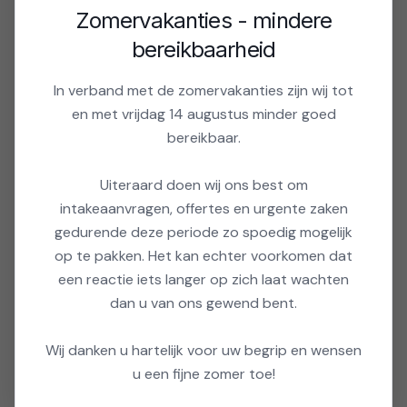
LinkedIn
LinkedIn
Zomervakanties - mindere
bereikbaarheid
In verband met de zomervakanties zijn wij tot
en met vrijdag 14 augustus minder goed
bereikbaar.
Patricia Seuntjens
Faiza Ben Salah
Nieuwerkerk aan den
Amsterdam
·
42.7
km
IJssel
·
41.8
km
LinkedIn
Uiteraard doen wij ons best om
LinkedIn
intakeaanvragen, offertes en urgente zaken
gedurende deze periode zo spoedig mogelijk
op te pakken. Het kan echter voorkomen dat
een reactie iets langer op zich laat wachten
dan u van ons gewend bent.
Kim Schellekens
Maureen Zijlstra
Wij danken u hartelijk voor uw begrip en wensen
Beuningen
·
42.8
km
Badhoevedorp
·
44
km
u een fijne zomer toe!
LinkedIn
LinkedIn