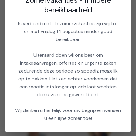
Zomervakanties - mindere
bereikbaarheid
Maureen Zijlstra
Lia van den Berg
In verband met de zomervakanties zijn wij tot
Badhoevedorp
·
29.6
km
Dordrecht
·
31.8
km
en met vrijdag 14 augustus minder goed
LinkedIn
LinkedIn
bereikbaar.
Uiteraard doen wij ons best om
intakeaanvragen, offertes en urgente zaken
gedurende deze periode zo spoedig mogelijk
op te pakken. Het kan echter voorkomen dat
Martine Huisman Boef
Anne Vink - van der
een reactie iets langer op zich laat wachten
Schalk
Dordrecht
·
31.8
km
Den Haag
·
32.3
km
dan u van ons gewend bent.
LinkedIn
LinkedIn
Wij danken u hartelijk voor uw begrip en wensen
u een fijne zomer toe!