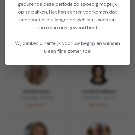
gedurende deze periode zo spoedig mogelijk
op te pakken. Het kan echter voorkomen dat
een reactie iets langer op zich laat wachten
Piet Jan Hollemans
Christoph Maria
dan u van ons gewend bent.
Ravesloot
Gouda
·
32.3
km
Reeuwijk
·
34.3
km
LinkedIn
Wij danken u hartelijk voor uw begrip en wensen
LinkedIn
u een fijne zomer toe!
Ine Bolssens
Linda Graafland
Reeuwijk
·
34.3
km
De Meern
·
35.1
km
LinkedIn
LinkedIn